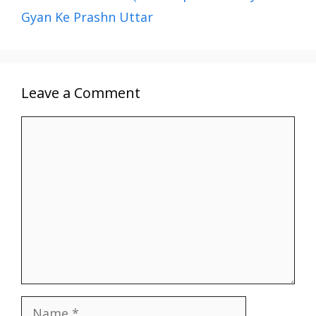
o
p
m
n
Gyan Ke Prashn Uttar
k
p
k
Leave a Comment
Comment
Name