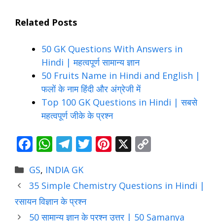
Related Posts
50 GK Questions With Answers in
Hindi | महत्वपूर्ण सामान्य ज्ञान
50 Fruits Name in Hindi and English |
फलों के नाम हिंदी और अंग्रेजी में
Top 100 GK Questions in Hindi | सबसे
महत्वपूर्ण जीके के प्रश्न
F
W
T
T
Pi
X
C
ac
h
el
w
nt
o
Categories
GS
,
INDIA GK
e
at
e
itt
er
p
35 Simple Chemistry Questions in Hindi |
b
s
gr
er
e
y
रसायन विज्ञान के प्रश्न
o
A
a
st
Li
50 सामान्य ज्ञान के प्रश्न उत्तर | 50 Samanya