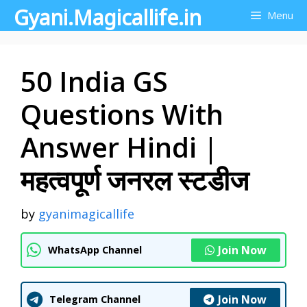
Gyani.Magicallife.in
Skip
Menu
to
content
50 India GS
Questions With
Answer Hindi |
महत्वपूर्ण जनरल स्टडीज
by
gyanimagicallife
Join Now
WhatsApp Channel
Join Now
Telegram Channel