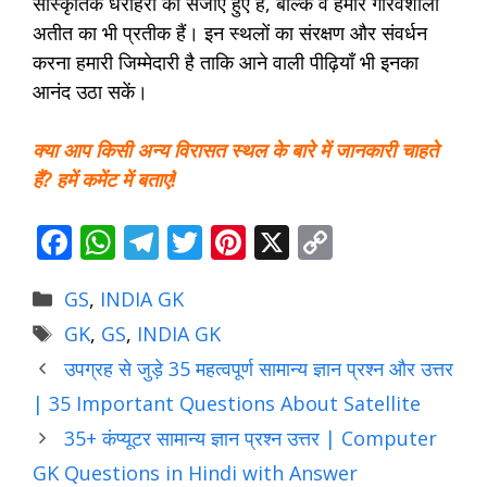
सांस्कृतिक धरोहरों को संजोए हुए हैं, बल्कि वे हमारे गौरवशाली
अतीत का भी प्रतीक हैं। इन स्थलों का संरक्षण और संवर्धन
करना हमारी जिम्मेदारी है ताकि आने वाली पीढ़ियाँ भी इनका
आनंद उठा सकें।
क्या आप किसी अन्य विरासत स्थल के बारे में जानकारी चाहते
हैं? हमें कमेंट में बताएं!
F
W
T
T
Pi
X
C
ac
h
el
w
nt
o
Categories
GS
,
INDIA GK
e
at
e
itt
er
p
Tags
GK
,
GS
,
INDIA GK
b
s
gr
er
e
y
उपग्रह से जुड़े 35 महत्वपूर्ण सामान्य ज्ञान प्रश्न और उत्तर
o
A
a
st
Li
| 35 Important Questions About Satellite
o
p
m
n
35+ कंप्यूटर सामान्य ज्ञान प्रश्न उत्तर | Computer
k
p
k
GK Questions in Hindi with Answer